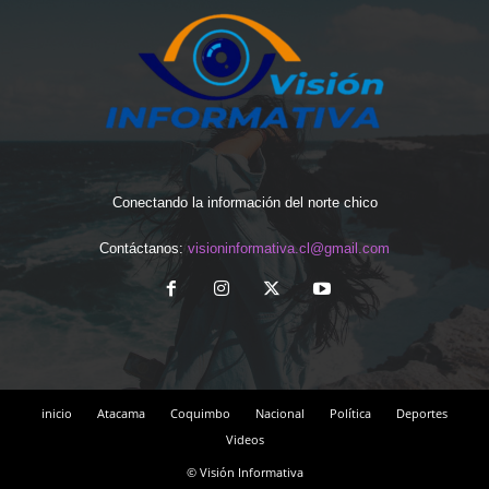
Conectando la información del norte chico
Contáctanos:
visioninformativa.cl@gmail.com
inicio
Atacama
Coquimbo
Nacional
Política
Deportes
Videos
© Visión Informativa