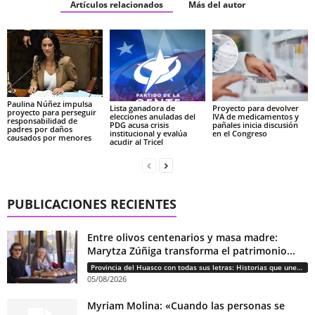
Artículos relacionados
Más del autor
Paulina Núñez impulsa
Lista ganadora de
Proyecto para devolver
proyecto para perseguir
elecciones anuladas del
IVA de medicamentos y
responsabilidad de
PDG acusa crisis
pañales inicia discusión
padres por daños
institucional y evalúa
en el Congreso
causados por menores
acudir al Tricel
PUBLICACIONES RECIENTES
Entre olivos centenarios y masa madre:
Marytza Zúñiga transforma el patrimonio...
Provincia del Huasco con todas sus letras: Historias que unen cultura, diversidad e identidad
05/08/2026
Myriam Molina: «Cuando las personas se