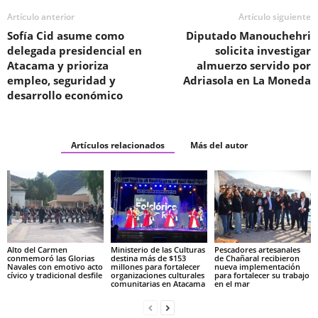
Artículo anterior
Artículo siguiente
Sofía Cid asume como
Diputado Manouchehri
delegada presidencial en
solicita investigar
Atacama y prioriza
almuerzo servido por
empleo, seguridad y
Adriasola en La Moneda
desarrollo económico
Artículos relacionados
Más del autor
Alto del Carmen
Ministerio de las Culturas
Pescadores artesanales
conmemoró las Glorias
destina más de $153
de Chañaral recibieron
Navales con emotivo acto
millones para fortalecer
nueva implementación
cívico y tradicional desfile
organizaciones culturales
para fortalecer su trabajo
comunitarias en Atacama
en el mar