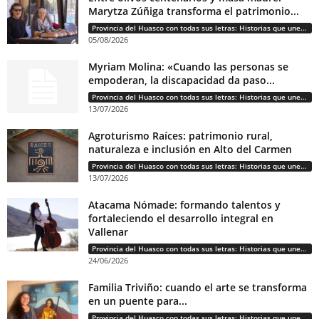
Marytza Zúñiga transforma el patrimonio...
Provincia del Huasco con todas sus letras: Historias que unen cultura, diversidad e identidad
05/08/2026
Myriam Molina: «Cuando las personas se
empoderan, la discapacidad da paso...
Provincia del Huasco con todas sus letras: Historias que unen cultura, diversidad e identidad
13/07/2026
Agroturismo Raíces: patrimonio rural,
naturaleza e inclusión en Alto del Carmen
Provincia del Huasco con todas sus letras: Historias que unen cultura, diversidad e identidad
13/07/2026
Atacama Nómade: formando talentos y
fortaleciendo el desarrollo integral en
Vallenar
Provincia del Huasco con todas sus letras: Historias que unen cultura, diversidad e identidad
24/06/2026
Familia Triviño: cuando el arte se transforma
en un puente para...
Provincia del Huasco con todas sus letras: Historias que unen cultura, diversidad e identidad