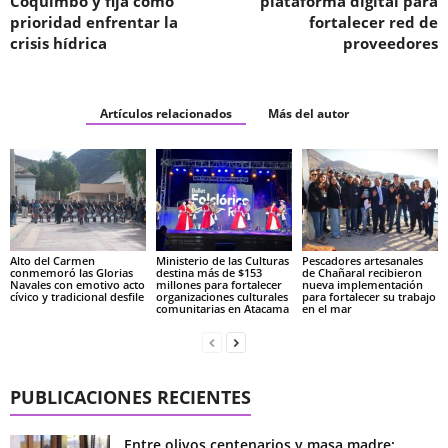
Coquimbo y fija como
plataforma digital para
prioridad enfrentar la
fortalecer red de
crisis hídrica
proveedores
Artículos relacionados
Más del autor
Alto del Carmen
Ministerio de las Culturas
Pescadores artesanales
conmemoró las Glorias
destina más de $153
de Chañaral recibieron
Navales con emotivo acto
millones para fortalecer
nueva implementación
cívico y tradicional desfile
organizaciones culturales
para fortalecer su trabajo
comunitarias en Atacama
en el mar
PUBLICACIONES RECIENTES
Entre olivos centenarios y masa madre: