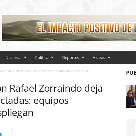
OLÍTICA
DEPORTES
VIDEOS
Nacional
Política
Deportes
Videos
aindo deja cinco viviendas afectadas: equipos municipales se...
PUB
ón Rafael Zorraindo deja
ectadas: equipos
spliegan