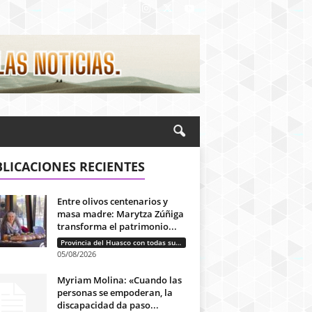
LICACIONES RECIENTES
Entre olivos centenarios y
masa madre: Marytza Zúñiga
transforma el patrimonio...
Provincia del Huasco con todas sus letras: Historias que unen cultura, diversidad e identidad
05/08/2026
Myriam Molina: «Cuando las
personas se empoderan, la
discapacidad da paso...