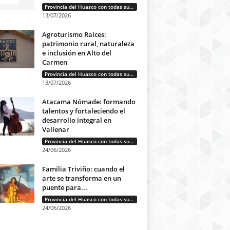
Provincia del Huasco con todas sus letras: Historias que unen cultura, diversidad e identidad
13/07/2026
Agroturismo Raíces:
patrimonio rural, naturaleza
e inclusión en Alto del
Carmen
Provincia del Huasco con todas sus letras: Historias que unen cultura, diversidad e identidad
13/07/2026
Atacama Nómade: formando
talentos y fortaleciendo el
desarrollo integral en
Vallenar
Provincia del Huasco con todas sus letras: Historias que unen cultura, diversidad e identidad
24/06/2026
Familia Triviño: cuando el
arte se transforma en un
puente para...
Provincia del Huasco con todas sus letras: Historias que unen cultura, diversidad e identidad
24/06/2026