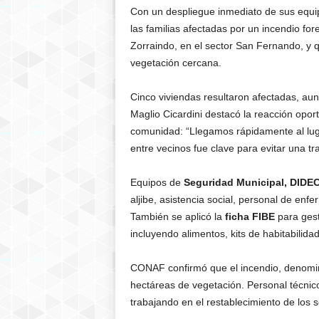
Con un despliegue inmediato de sus equip
las familias afectadas por un incendio for
Zorraindo, en el sector San Fernando, y 
vegetación cercana.
Cinco viviendas resultaron afectadas, au
Maglio Cicardini destacó la reacción oport
comunidad: “Llegamos rápidamente al lug
entre vecinos fue clave para evitar una t
Equipos de
Seguridad Municipal, DIDE
aljibe, asistencia social, personal de en
También se aplicó la
ficha FIBE
para gest
incluyendo alimentos, kits de habitabilida
CONAF confirmó que el incendio, denomina
hectáreas de vegetación. Personal técnic
trabajando en el restablecimiento de los se