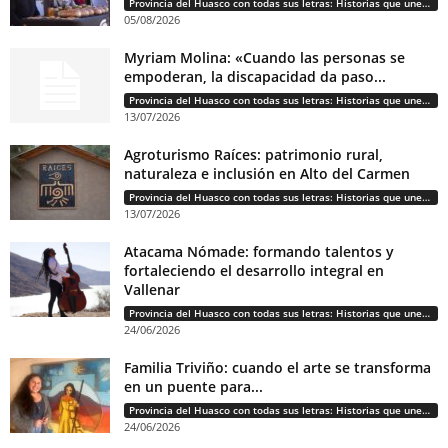
Provincia del Huasco con todas sus letras: Historias que unen cultura, diversidad e identidad
05/08/2026
Myriam Molina: «Cuando las personas se
empoderan, la discapacidad da paso...
Provincia del Huasco con todas sus letras: Historias que unen cultura, diversidad e identidad
13/07/2026
Agroturismo Raíces: patrimonio rural,
naturaleza e inclusión en Alto del Carmen
Provincia del Huasco con todas sus letras: Historias que unen cultura, diversidad e identidad
13/07/2026
Atacama Nómade: formando talentos y
fortaleciendo el desarrollo integral en
Vallenar
Provincia del Huasco con todas sus letras: Historias que unen cultura, diversidad e identidad
24/06/2026
Familia Triviño: cuando el arte se transforma
en un puente para...
Provincia del Huasco con todas sus letras: Historias que unen cultura, diversidad e identidad
24/06/2026