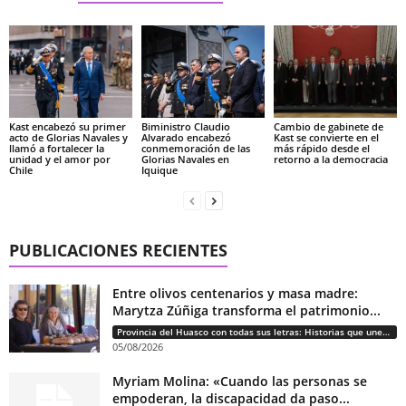
Kast encabezó su primer
Biministro Claudio
Cambio de gabinete de
acto de Glorias Navales y
Alvarado encabezó
Kast se convierte en el
llamó a fortalecer la
conmemoración de las
más rápido desde el
unidad y el amor por
Glorias Navales en
retorno a la democracia
Chile
Iquique
PUBLICACIONES RECIENTES
Entre olivos centenarios y masa madre:
Marytza Zúñiga transforma el patrimonio...
Provincia del Huasco con todas sus letras: Historias que unen cultura, diversidad e identidad
05/08/2026
Myriam Molina: «Cuando las personas se
empoderan, la discapacidad da paso...