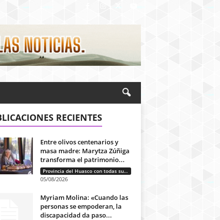
LICACIONES RECIENTES
Entre olivos centenarios y
masa madre: Marytza Zúñiga
transforma el patrimonio...
Provincia del Huasco con todas sus letras: Historias que unen cultura, diversidad e identidad
05/08/2026
Myriam Molina: «Cuando las
personas se empoderan, la
discapacidad da paso...