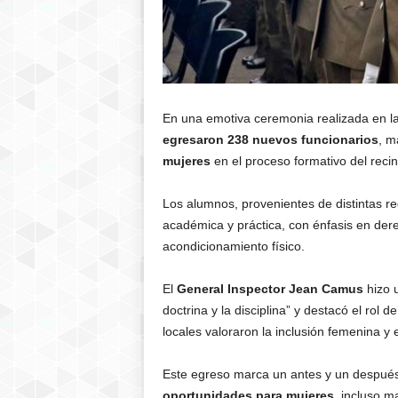
En una emotiva ceremonia realizada en l
egresaron 238 nuevos funcionarios
, m
mujeres
en el proceso formativo del reci
Los alumnos, provenientes de distintas r
académica y práctica, con énfasis en derec
acondicionamiento físico.
El
General Inspector Jean Camus
hizo u
doctrina y la disciplina” y destacó el rol 
locales valoraron la inclusión femenina y 
Este egreso marca un antes y un después e
oportunidades para mujeres
, incluso m