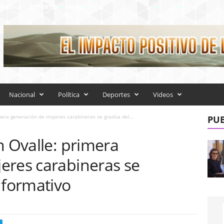
OLÍTICA
DEPORTES
VIDEOS
Nacional
Política
Deportes
Videos
mera generación de mujeres carabineras se gradúa del...
PUB
n Ovalle: primera
eres carabineras se
 formativo