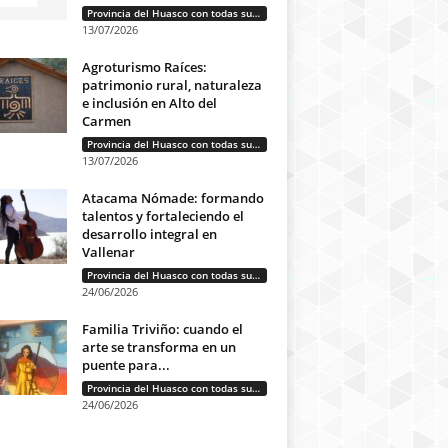
Provincia del Huasco con todas sus letras: Historias que unen cultura, diversidad e identidad
13/07/2026
Agroturismo Raíces:
patrimonio rural, naturaleza
e inclusión en Alto del
Carmen
Provincia del Huasco con todas sus letras: Historias que unen cultura, diversidad e identidad
13/07/2026
Atacama Nómade: formando
talentos y fortaleciendo el
desarrollo integral en
Vallenar
Provincia del Huasco con todas sus letras: Historias que unen cultura, diversidad e identidad
24/06/2026
Familia Triviño: cuando el
arte se transforma en un
puente para...
Provincia del Huasco con todas sus letras: Historias que unen cultura, diversidad e identidad
24/06/2026