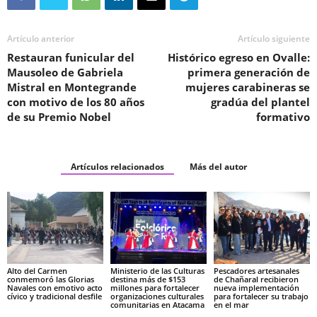
Artículo anterior
Artículo siguiente
Restauran funicular del
Histórico egreso en Ovalle:
Mausoleo de Gabriela
primera generación de
Mistral en Montegrande
mujeres carabineras se
con motivo de los 80 años
gradúa del plantel
de su Premio Nobel
formativo
Artículos relacionados
Más del autor
Alto del Carmen
Ministerio de las Culturas
Pescadores artesanales
conmemoró las Glorias
destina más de $153
de Chañaral recibieron
Navales con emotivo acto
millones para fortalecer
nueva implementación
cívico y tradicional desfile
organizaciones culturales
para fortalecer su trabajo
comunitarias en Atacama
en el mar