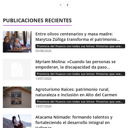
PUBLICACIONES RECIENTES
Entre olivos centenarios y masa madre:
Marytza Zúñiga transforma el patrimonio...
Provincia del Huasco con todas sus letras: Historias que unen cultura, diversidad e identidad
05/08/2026
Myriam Molina: «Cuando las personas se
empoderan, la discapacidad da paso...
Provincia del Huasco con todas sus letras: Historias que unen cultura, diversidad e identidad
13/07/2026
Agroturismo Raíces: patrimonio rural,
naturaleza e inclusión en Alto del Carmen
Provincia del Huasco con todas sus letras: Historias que unen cultura, diversidad e identidad
13/07/2026
Atacama Nómade: formando talentos y
fortaleciendo el desarrollo integral en
Vallenar